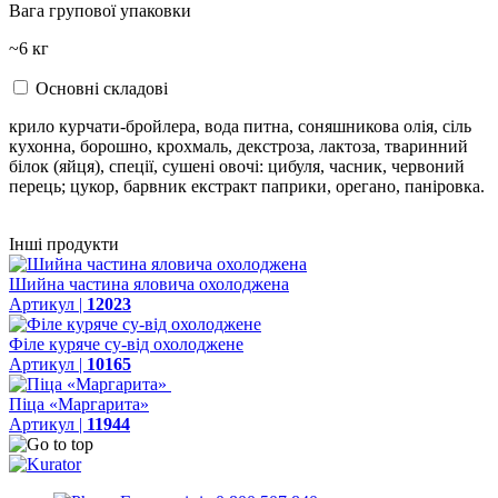
Вага групової упаковки
~6 кг
Основні складові
крило курчати-бройлера, вода питна, соняшникова олія, сіль
кухонна, борошно, крохмаль, декстроза, лактоза, тваринний
білок (яйця), спеції, сушені овочі: цибуля, часник, червоний
перець; цукор, барвник екстракт паприки, орегано, паніровка.
Інші продукти
Шийна частина яловича охолоджена
Артикул |
12023
Філе куряче су-від охолоджене
Артикул |
10165
Піца «Маргарита»
Артикул |
11944