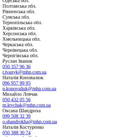
Одеська обл.
Полтавська обл.
Рівненська обл.
Сумська обл.
Тернопільська обл.
Харківська обл.
Херсонська обл.
Хмельницька обл.
Черкаська обл.
Чернівецька обл.
Чернігівська обл.
Руслан Іваник
050 357 96 36
r.ivanyk@mhp.com.ua
Наталія Коновалюк
096 957 99 95
n.konovaliuk@mhp.com.ua
Михайло Левчак
050 432 05 56
m.levchak@mhp.com.ua
Оксана Шандроха
099 508 32 39
o.shandrokha@mhp.com.ua
Наталія Костуренко
050 388 30 74