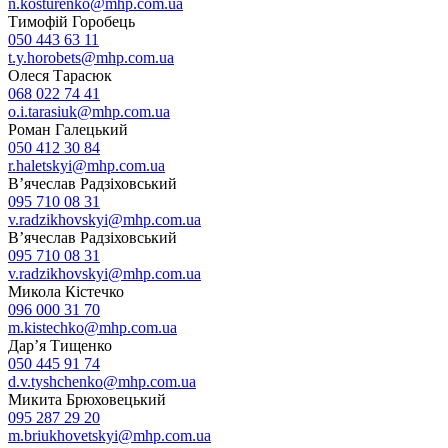
n.kosturenko@mhp.com.ua
Тимофій Горобець
050 443 63 11
t.y.horobets@mhp.com.ua
Олеся Тарасюк
068 022 74 41
o.i.tarasiuk@mhp.com.ua
Роман Галецький
050 412 30 84
r.haletskyi@mhp.com.ua
В’ячеслав Радзіховський
095 710 08 31
v.radzikhovskyi@mhp.com.ua
В’ячеслав Радзіховський
095 710 08 31
v.radzikhovskyi@mhp.com.ua
Микола Кістечко
096 000 31 70
m.kistechko@mhp.com.ua
Дар’я Тищенко
050 445 91 74
d.v.tyshchenko@mhp.com.ua
Микита Брюховецький
095 287 29 20
m.briukhovetskyi@mhp.com.ua