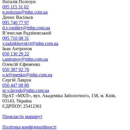
Наталія Полозун
095 115 31 02
n.polozun@mhp.com.ua
Денис Васільєв
095 740 77 97
d.v.vasiliev@mhp.com.ua
В’ячеслав Радзіховський
095 710 08 31
v.radzikhovskyi@mhp.com.ua
Іван Антропов
050 130 29 22
i.antropov@mhp.com.ua
Олексій Єфименко
050 387 92 76
o.iefymenko@mhp.com.ua
Сергій Лаврук
050 447 08 80
se.v.lavruk@mhp.com.ua
ПрАТ «МХП», вул. Академіка Заболотного, 158, м. Київ,
03143, Україна
ЄДРПОУ: 25412361
Прокласти маршрут
Політика конфіденційності