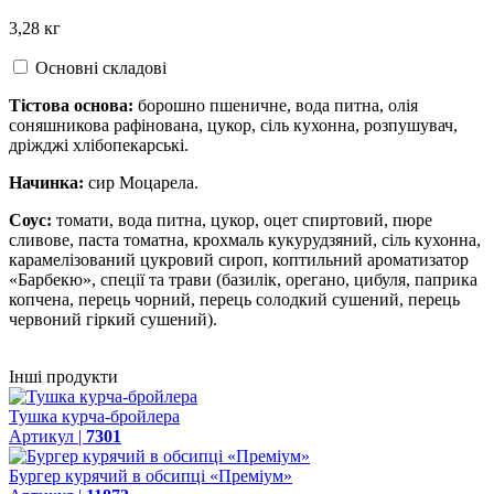
3,28 кг
Основні складові
Тістова основа:
борошно пшеничне, вода питна, олія
соняшникова рафінована, цукор, сіль кухонна, розпушувач,
дріжджі хлібопекарські.
Начинка:
сир Моцарела.
Соус:
томати, вода питна, цукор, оцет спиртовий, пюре
сливове, паста томатна, крохмаль кукурудзяний, сіль кухонна,
карамелізований цукровий сироп, коптильний ароматизатор
«Барбекю», спеції та трави (базилік, орегано, цибуля, паприка
копчена, перець чорний, перець солодкий сушений, перець
червоний гіркий сушений).
Інші продукти
Тушка курча-бройлера
Артикул |
7301
Бургер курячий в обсипці «Преміум»