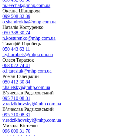
m.levchak@mhp.com.ua
Оксана Шандроха
099 508 32 39
o.shandrokha@mhp.com.ua
Наталія Костуренко
050 388 30 74
n.kosturenko@mhp.com.ua
Тимофій Горобець
050 443 63 11
t.y.horobets@mhp.com.ua
Олеся Тарасюк
068 022 74 41
o.i.tarasiuk@mhp.com.ua
Роман Галецький
050 412 30 84
r.haletskyi@mhp.com.ua
В’ячеслав Радзіховський
095 710 08 31
v.radzikhovskyi@mhp.com.ua
В’ячеслав Радзіховський
095 710 08 31
v.radzikhovskyi@mhp.com.ua
Микола Кістечко
096 000 31 70