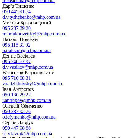
m.kistechko@mhp.com.ua
Дар’я Тищенко
050 445 91 74
d.v.tyshchenko@mhp.com.ua
Микита Брюховецький
095 287 29 20
m.briukhovetskyi@mhp.com.ua
Наталія Полозун
095 115 31 02
n.polozun@mhp.com.ua
Денис Васільєв
095 740 77 97
d.v.vasiliev@mhp.com.ua
В’ячеслав Радзіховський
095 710 08 31
v.radzikhovskyi@mhp.com.ua
Іван Антропов
050 130 29 22
i.antropov@mhp.com.ua
Олексій Єфименко
050 387 92 76
o.iefymenko@mhp.com.ua
Сергій Лаврук
050 447 08 80
se.v.lavruk@mhp.com.ua