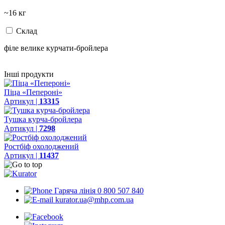
~16 кг
Склад
філе велике курчати-бройлера
Інші продукти
Піца «Пепероні»
Артикул |
13315
Тушка курча-бройлера
Артикул |
7298
Ростбіф охолоджений
Артикул |
11437
Гаряча лінія 0 800 507 840
kurator.ua@mhp.com.ua