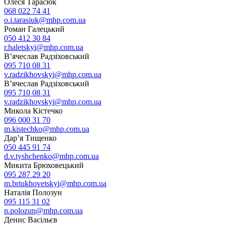
Олеся Тарасюк
068 022 74 41
o.i.tarasiuk@mhp.com.ua
Роман Галецький
050 412 30 84
r.haletskyi@mhp.com.ua
В’ячеслав Радзіховський
095 710 08 31
v.radzikhovskyi@mhp.com.ua
В’ячеслав Радзіховський
095 710 08 31
v.radzikhovskyi@mhp.com.ua
Микола Кістечко
096 000 31 70
m.kistechko@mhp.com.ua
Дар’я Тищенко
050 445 91 74
d.v.tyshchenko@mhp.com.ua
Микита Брюховецький
095 287 29 20
m.briukhovetskyi@mhp.com.ua
Наталія Полозун
095 115 31 02
n.polozun@mhp.com.ua
Денис Васільєв