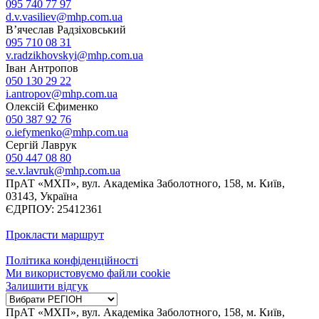
095 740 77 97
d.v.vasiliev@mhp.com.ua
В’ячеслав Радзіховський
095 710 08 31
v.radzikhovskyi@mhp.com.ua
Іван Антропов
050 130 29 22
i.antropov@mhp.com.ua
Олексій Єфименко
050 387 92 76
o.iefymenko@mhp.com.ua
Сергій Лаврук
050 447 08 80
se.v.lavruk@mhp.com.ua
ПрАТ «МХП», вул. Академіка Заболотного, 158, м. Київ,
03143, Україна
ЄДРПОУ: 25412361
Прокласти маршрут
Політика конфіденційності
Ми використовуємо файли cookie
Залишити відгук
ПрАТ «МХП», вул. Академіка Заболотного, 158, м. Київ,