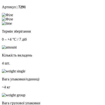
Артикул |
7291
Термін зберігання
0 – +4 °С / 7 діб
Кількість вкладень
4 шт.
Вага упаковки/одиниці
~4 кг
Вага групової упаковки