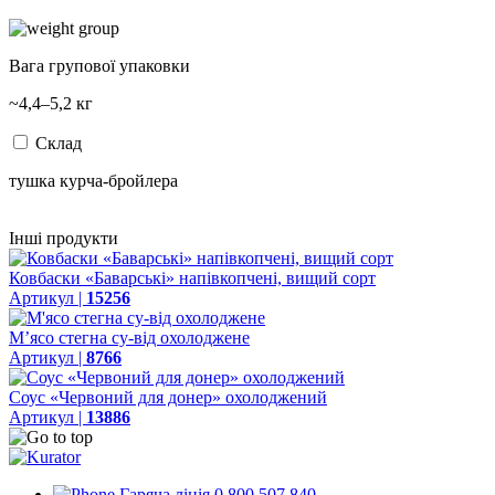
Вага групової упаковки
~4,4–5,2 кг
Склад
тушка курча-бройлера
Інші продукти
Ковбаски «Баварські» напівкопчені, вищий сорт
Артикул |
15256
М’ясо стегна су-від охолоджене
Артикул |
8766
Соус «Червоний для донер» охолоджений
Артикул |
13886
Гаряча лінія 0 800 507 840