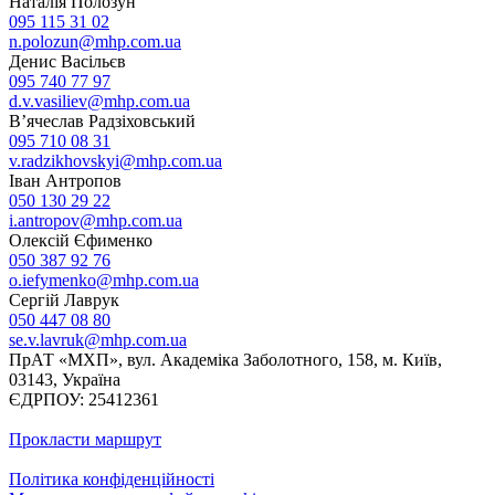
Наталія Полозун
095 115 31 02
n.polozun@mhp.com.ua
Денис Васільєв
095 740 77 97
d.v.vasiliev@mhp.com.ua
В’ячеслав Радзіховський
095 710 08 31
v.radzikhovskyi@mhp.com.ua
Іван Антропов
050 130 29 22
i.antropov@mhp.com.ua
Олексій Єфименко
050 387 92 76
o.iefymenko@mhp.com.ua
Сергій Лаврук
050 447 08 80
se.v.lavruk@mhp.com.ua
ПрАТ «МХП», вул. Академіка Заболотного, 158, м. Київ,
03143, Україна
ЄДРПОУ: 25412361
Прокласти маршрут
Політика конфіденційності