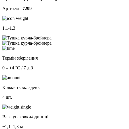
Артикул |
7299
1,1-1,3
Термін зберігання
0 – +4 °С / 7 діб
Кількість вкладень
4 шт.
Вага упаковки/одиниці
~1,1–1,3 кг