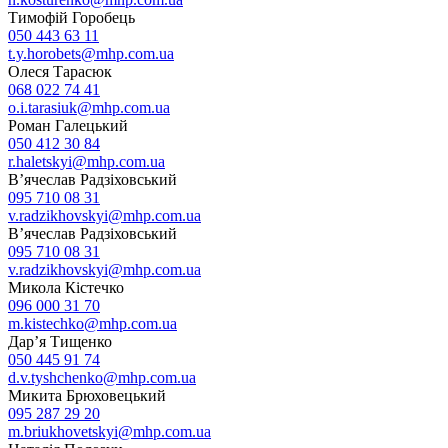
Тимофій Горобець
050 443 63 11
t.y.horobets@mhp.com.ua
Олеся Тарасюк
068 022 74 41
o.i.tarasiuk@mhp.com.ua
Роман Галецький
050 412 30 84
r.haletskyi@mhp.com.ua
В’ячеслав Радзіховський
095 710 08 31
v.radzikhovskyi@mhp.com.ua
В’ячеслав Радзіховський
095 710 08 31
v.radzikhovskyi@mhp.com.ua
Микола Кістечко
096 000 31 70
m.kistechko@mhp.com.ua
Дар’я Тищенко
050 445 91 74
d.v.tyshchenko@mhp.com.ua
Микита Брюховецький
095 287 29 20
m.briukhovetskyi@mhp.com.ua