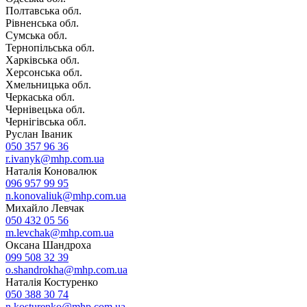
Полтавська обл.
Рівненська обл.
Сумська обл.
Тернопільська обл.
Харківська обл.
Херсонська обл.
Хмельницька обл.
Черкаська обл.
Чернівецька обл.
Чернігівська обл.
Руслан Іваник
050 357 96 36
r.ivanyk@mhp.com.ua
Наталія Коновалюк
096 957 99 95
n.konovaliuk@mhp.com.ua
Михайло Левчак
050 432 05 56
m.levchak@mhp.com.ua
Оксана Шандроха
099 508 32 39
o.shandrokha@mhp.com.ua
Наталія Костуренко
050 388 30 74
n.kosturenko@mhp.com.ua