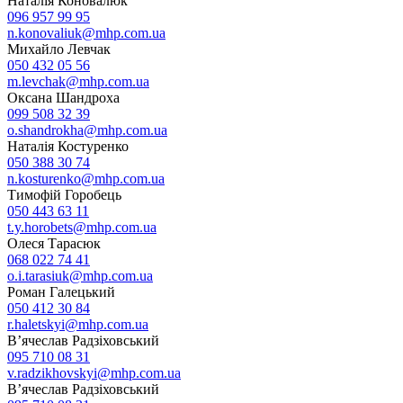
Наталія Коновалюк
096 957 99 95
n.konovaliuk@mhp.com.ua
Михайло Левчак
050 432 05 56
m.levchak@mhp.com.ua
Оксана Шандроха
099 508 32 39
o.shandrokha@mhp.com.ua
Наталія Костуренко
050 388 30 74
n.kosturenko@mhp.com.ua
Тимофій Горобець
050 443 63 11
t.y.horobets@mhp.com.ua
Олеся Тарасюк
068 022 74 41
o.i.tarasiuk@mhp.com.ua
Роман Галецький
050 412 30 84
r.haletskyi@mhp.com.ua
В’ячеслав Радзіховський
095 710 08 31
v.radzikhovskyi@mhp.com.ua
В’ячеслав Радзіховський