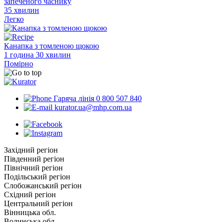
запеченого часнику
35 хвилин
Легко
Канапка з томленою щокою
1 година 30 хвилин
Помірно
Гаряча лінія 0 800 507 840
kurator.ua@mhp.com.ua
Західний регіон
Південний регіон
Північний регіон
Подільський регіон
Слобожанський регіон
Східний регіон
Центральний регіон
Вінницька обл.
Волинська обл.