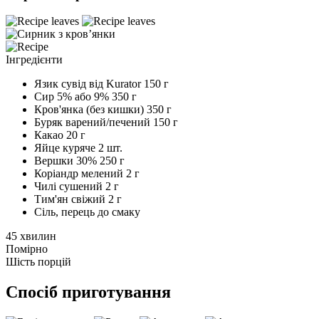
Інгредієнти
Язик сувід від Kurator
150 г
Сир 5% або 9%
350 г
Кров'янка (без кишки)
350 г
Буряк варений/печений
150 г
Какао
20 г
Яйце куряче
2 шт.
Вершки 30%
250 г
Коріандр мелений
2 г
Чилі сушений
2 г
Тим'ян свіжий
2 г
Сіль, перець
до смаку
45 хвилин
Помірно
Шість порцій
Спосіб приготування