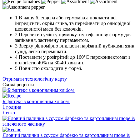
1
В чашу блендера або термомікса покласти всі
інгредієнти, окрім язика, та перебивати до однорідної
шовковистої маси без комочків.
2
Перелити суміш у прямокутну тефлонову форму для
запікання, застелену пергаментом.
3
Зверху рівномірно викласти нарізаний кубиками язик
сувід, легко перемішати.
4
Поставити у розігрітий до 160°C пароконвектомат з
вологістю 40% на 30-40 хвилин.
5
Повністю охолодити у формі.
Отримати технологічну карту
Схожі рецепти
Біфштекс з конопляним хлібом
1 година
Легко
Яловичі палички з соусом барбекю та картопляним пюре із