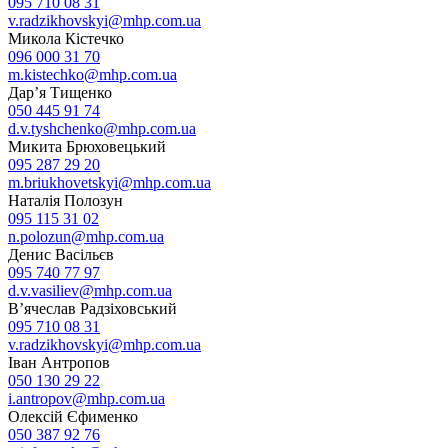
095 710 08 31
v.radzikhovskyi@mhp.com.ua
Микола Кістечко
096 000 31 70
m.kistechko@mhp.com.ua
Дар’я Тищенко
050 445 91 74
d.v.tyshchenko@mhp.com.ua
Микита Брюховецький
095 287 29 20
m.briukhovetskyi@mhp.com.ua
Наталія Полозун
095 115 31 02
n.polozun@mhp.com.ua
Денис Васільєв
095 740 77 97
d.v.vasiliev@mhp.com.ua
В’ячеслав Радзіховський
095 710 08 31
v.radzikhovskyi@mhp.com.ua
Іван Антропов
050 130 29 22
i.antropov@mhp.com.ua
Олексій Єфименко
050 387 92 76