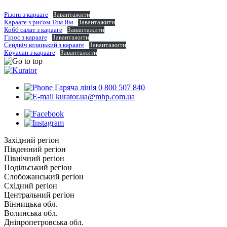
Різоні з карааге
Завантажити
Карааге з рисом Том Ям
Завантажити
Кобб салат з карааге
Завантажити
Гірос з карааге
Завантажити
Сендвіч козацький з карааге
Завантажити
Круасан з карааге
Завантажити
Гаряча лінія 0 800 507 840
kurator.ua@mhp.com.ua
Західний регіон
Південний регіон
Північний регіон
Подільський регіон
Слобожанський регіон
Східний регіон
Центральний регіон
Вінницька обл.
Волинська обл.
Дніпропетровська обл.