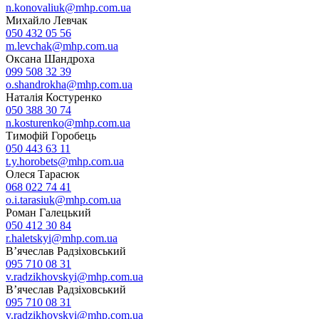
n.konovaliuk@mhp.com.ua
Михайло Левчак
050 432 05 56
m.levchak@mhp.com.ua
Оксана Шандроха
099 508 32 39
o.shandrokha@mhp.com.ua
Наталія Костуренко
050 388 30 74
n.kosturenko@mhp.com.ua
Тимофій Горобець
050 443 63 11
t.y.horobets@mhp.com.ua
Олеся Тарасюк
068 022 74 41
o.i.tarasiuk@mhp.com.ua
Роман Галецький
050 412 30 84
r.haletskyi@mhp.com.ua
В’ячеслав Радзіховський
095 710 08 31
v.radzikhovskyi@mhp.com.ua
В’ячеслав Радзіховський
095 710 08 31
v.radzikhovskyi@mhp.com.ua