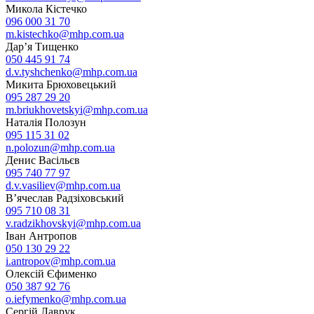
Микола Кістечко
096 000 31 70
m.kistechko@mhp.com.ua
Дар’я Тищенко
050 445 91 74
d.v.tyshchenko@mhp.com.ua
Микита Брюховецький
095 287 29 20
m.briukhovetskyi@mhp.com.ua
Наталія Полозун
095 115 31 02
n.polozun@mhp.com.ua
Денис Васільєв
095 740 77 97
d.v.vasiliev@mhp.com.ua
В’ячеслав Радзіховський
095 710 08 31
v.radzikhovskyi@mhp.com.ua
Іван Антропов
050 130 29 22
i.antropov@mhp.com.ua
Олексій Єфименко
050 387 92 76
o.iefymenko@mhp.com.ua
Сергій Лаврук