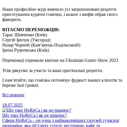
Наше професійне журі вивчило усі запропоновані рецепти
приготування курячої гомілки, і кожен з шефів обрав свого
фаворита.
ВІТАЄМО ПЕРЕМОЖЦІВ:
Тарас Шевченко (Київ)
Сергій Іричук (Ужгород)
Назар Чорний (Кам’янець-Подільський)
Ірина Рудневська (Київ)
Переможці отримали квитки на Ukrainian Gastro Show 2023
Усім дякуємо за участь та ваші оригінальні рецепти.
І пам’ятайте, що гомілка оптимізує фудкост ваших клієнтів та
береже їхні гривні.
Всі новини
18.07.2025
Що таке HoReCa і як це працює?
Сфера HoReCa – це одна з найважливіших галузей сучасної
економіки, яка об’єднує готелі, ресторани, кафе та