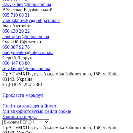
d.v.vasiliev@mhp.com.ua
В’ячеслав Радзіховський
095 710 08 31
v.radzikhovskyi@mhp.com.ua
Іван Антропов
050 130 29 22
i.antropov@mhp.com.ua
Олексій Єфименко
050 387 92 76
o.iefymenko@mhp.com.ua
Сергій Лаврук
050 447 08 80
se.v.lavruk@mhp.com.ua
ПрАТ «МХП», вул. Академіка Заболотного, 158, м. Київ,
03143, Україна
ЄДРПОУ: 25412361
Прокласти маршрут
Політика конфіденційності
Ми використовуємо файли cookie
Залишити відгук
ПрАТ «МХП», вул. Академіка Заболотного, 158, м. Київ,
03143, Україна