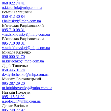
068 022 74 41
o.i.tarasiuk@mhp.com.ua
Роман Галецький
050 412 30 84
r.haletskyi@mhp.com.ua
В’ячеслав Радзіховський
095 710 08 31
v.radzikhovskyi@mhp.com.ua
В’ячеслав Радзіховський
095 710 08 31
v.radzikhovskyi@mhp.com.ua
Микола Кістечко
096 000 31 70
m.kistechko@mhp.com.ua
Дар’я Тищенко
050 445 91 74
d.v.tyshchenko@mhp.com.ua
Микита Брюховецький
095 287 29 20
m.briukhovetskyi@mhp.com.ua
Наталія Полозун
095 115 31 02
n.polozun@mhp.com.ua
Денис Васільєв
095 740 77 97