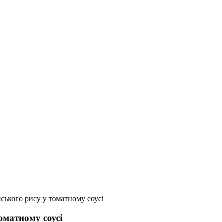
йського рису у томатному соусі
оматному соусі