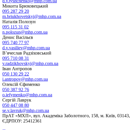
d.v.tyshchenko@mhp.com.ua
Микита Брюховецький
095 287 29 20
m.briukhovetskyi@mhp.com.ua
Наталія Полозун
095 115 31 02
n.polozun@mhp.com.ua
Денис Васільєв
095 740 77 97
d.v.vasiliev@mhp.com.ua
В’ячеслав Радзіховський
095 710 08 31
v.radzikhovskyi@mhp.com.ua
Іван Антропов
050 130 29 22
i.antropov@mhp.com.ua
Олексій Єфименко
050 387 92 76
o.iefymenko@mhp.com.ua
Сергій Лаврук
050 447 08 80
se.v.lavruk@mhp.com.ua
ПрАТ «МХП», вул. Академіка Заболотного, 158, м. Київ, 03143,
ЄДРПОУ: 25412361