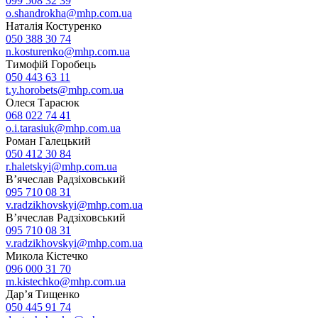
099 508 32 39
o.shandrokha@mhp.com.ua
Наталія Костуренко
050 388 30 74
n.kosturenko@mhp.com.ua
Тимофій Горобець
050 443 63 11
t.y.horobets@mhp.com.ua
Олеся Тарасюк
068 022 74 41
o.i.tarasiuk@mhp.com.ua
Роман Галецький
050 412 30 84
r.haletskyi@mhp.com.ua
В’ячеслав Радзіховський
095 710 08 31
v.radzikhovskyi@mhp.com.ua
В’ячеслав Радзіховський
095 710 08 31
v.radzikhovskyi@mhp.com.ua
Микола Кістечко
096 000 31 70
m.kistechko@mhp.com.ua
Дар’я Тищенко
050 445 91 74