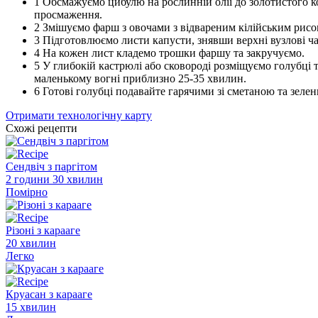
1
Обсмажуємо цибулю на рослинній олії до золотистого к
просмаження.
2
Змішуємо фарш з овочами з відвареним кілійським рисо
3
Підготовлюємо листи капусти, знявши верхні вузлові ча
4
На кожен лист кладемо трошки фаршу та закручуємо.
5
У глибокій кастрюлі або сковороді розміщуємо голубці т
маленькому вогні приблизно 25-35 хвилин.
6
Готові голубці подавайте гарячими зі сметаною та зеле
Отримати технологічну карту
Схожі рецепти
Сендвіч з паргітом
2 години 30 хвилин
Помірно
Різоні з карааге
20 хвилин
Легко
Круасан з карааге
15 хвилин