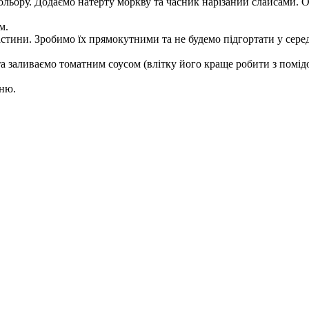
ольору. Додаємо натерту моркву та часник нарізаний слайсами.
м.
стини. Зробимо їх прямокутними та не будемо підгортати у сере
а заливаємо томатним соусом (влітку його краще робити з помідор
нню.