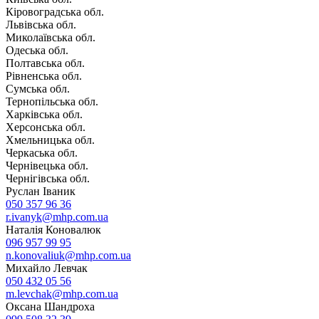
Кіровоградська обл.
Львівська обл.
Миколаївська обл.
Одеська обл.
Полтавська обл.
Рівненська обл.
Сумська обл.
Тернопільська обл.
Харківська обл.
Херсонська обл.
Хмельницька обл.
Черкаська обл.
Чернівецька обл.
Чернігівська обл.
Руслан Іваник
050 357 96 36
r.ivanyk@mhp.com.ua
Наталія Коновалюк
096 957 99 95
n.konovaliuk@mhp.com.ua
Михайло Левчак
050 432 05 56
m.levchak@mhp.com.ua
Оксана Шандроха