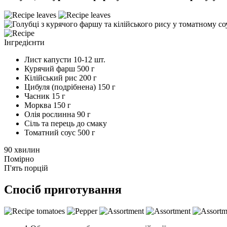
Інгредієнти
Лист капусти
10-12 шт.
Курячий фарш
500 г
Кілійський рис
200 г
Цибуля (подрібнена)
150 г
Часник
15 г
Морква
150 г
Олія рослинна
90 г
Сіль та перець
до смаку
Томатний соус
500 г
90 хвилин
Помірно
П'ять порцій
Спосіб приготування