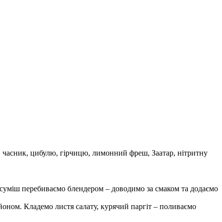
, часник, цибулю, гірчицю, лимонний фреш, Заатар, нітритну
суміш перебиваємо блендером – доводимо за смаком та додаємо
оном. Кладемо листя салату, курячий паргіт – поливаємо