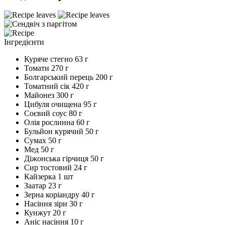
Інгредієнти
Куряче стегно
63 г
Томати
270 г
Болгарський перець
200 г
Томатний сік
420 г
Майонез
300 г
Цибуля очищена
95 г
Соєвий соус
80 г
Олія рослинна
60 г
Бульйон курячий
50 г
Сумах
50 г
Мед
50 г
Діжонська гірчиця
50 г
Сир тостовий
24 г
Кайзерка
1 шт
Заатар
23 г
Зерна коріандру
40 г
Насіння зіри
30 г
Кунжут
20 г
Аніс насіння
10 г