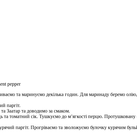
омиваємо та маринуємо декілька годин. Для маринаду беремо олію
ий паргіт.
та Заатар та доводимо за смаком.
ь та томатний сік. Тушкуємо до м’ягкості перцю. Протушковану 
урячий паргіт. Прогріваємо та зволожуємо булочку курячим бульй