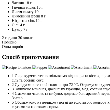
Часник
18 г
Гірчиця міцна
15 г
Листя салату
10 г
Лимонний фреш
8 г
Нітритна сіль
15 г
Сіль
4 г
Цукор
7 г
2 години 30 хвилин
Помірно
Одна порція
Спосіб приготування
1
Сире куряче стегно звільняємо від шкіри та кісток, пр
сіль та соєвий соус.
2
Сувідуємо стегно 2 години при 72 °C. Отримуємо куряч
3
Змішуємо майонез, діжонську гірчицю, мед, соєвий соус 
4
Смажимо часник та цибулю, додаємо болгарський перец
Заатар.
5
Обсмажуємо на великому вогні до золотавого кольору к
соусами та тостовим сиром.