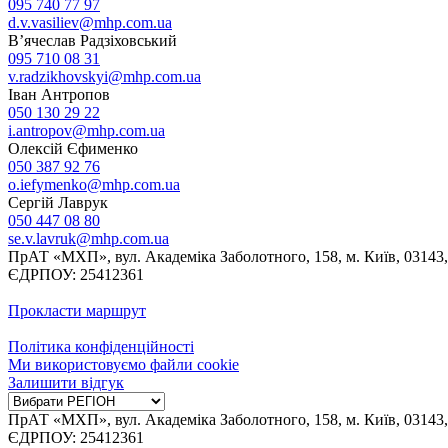
095 740 77 97
d.v.vasiliev@mhp.com.ua
В’ячеслав Радзіховський
095 710 08 31
v.radzikhovskyi@mhp.com.ua
Іван Антропов
050 130 29 22
i.antropov@mhp.com.ua
Олексій Єфименко
050 387 92 76
o.iefymenko@mhp.com.ua
Сергій Лаврук
050 447 08 80
se.v.lavruk@mhp.com.ua
ПрАТ «МХП», вул. Академіка Заболотного, 158, м. Київ, 03143,
ЄДРПОУ: 25412361
Прокласти маршрут
Політика конфіденційності
Ми використовуємо файли cookie
Залишити відгук
ПрАТ «МХП», вул. Академіка Заболотного, 158, м. Київ, 03143,
ЄДРПОУ: 25412361