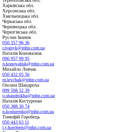
Тернопільська обл.
Харківська обл.
Херсонська обл.
Хмельницька обл.
Черкаська обл.
Чернівецька обл.
Чернігівська обл.
Руслан Іваник
050 357 96 36
r.ivanyk@mhp.com.ua
Наталія Коновалюк
096 957 99 95
n.konovaliuk@mhp.com.ua
Михайло Левчак
050 432 05 56
m.levchak@mhp.com.ua
Оксана Шандроха
099 508 32 39
o.shandrokha@mhp.com.ua
Наталія Костуренко
050 388 30 74
n.kosturenko@mhp.com.ua
Тимофій Горобець
050 443 63 11
t.y.horobets@mhp.com.ua