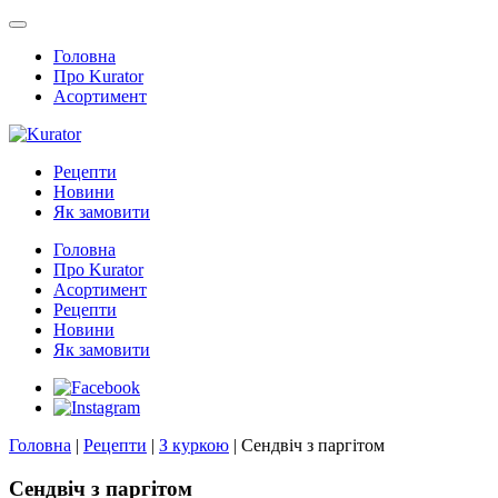
Головна
Про Kurator
Асортимент
Рецепти
Новини
Як замовити
Головна
Про Kurator
Асортимент
Рецепти
Новини
Як замовити
Головна
|
Рецепти
|
З куркою
|
Сендвіч з паргітом
Сендвіч з паргітом