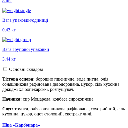
8 шт.
Вага упаковки/одиниці
0,43 кг
Вага групової упаковки
3,44 кг
Основні складові
Тістова основа:
борошно пшеничне, вода питна, олія
соняшникова рафінована дезодорована, цукор, сіль кухонна,
дріжджі хлібопекарські, розпушувач.
Начинка:
сир Моцарела, ковбаса сирокопчена.
Соус:
томати, олія соняшникова рафінована, соус рибний, сіль
кухонна, цукор, оцет столовий, екстракт чилі.
Піца «Карбонара»