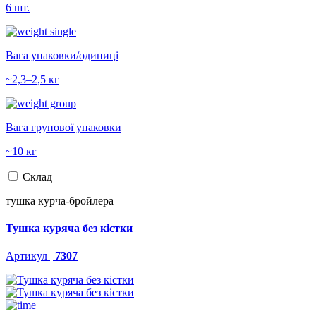
6 шт.
Вага упаковки/одиниці
~2,3–2,5 кг
Вага групової упаковки
~10 кг
Склад
тушка курча-бройлера
Тушка куряча без кістки
Артикул |
7307