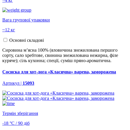
~4 кг
Вага групової упаковки
~12 кг
Основні складові
Сировина м’ясна 100% (яловичина знежилована першого
сорту, сало хребтове, свинина знежилована нежирна, філе
куряче); сіль кухонна; спеції, суміш пряно-ароматична.
Сосиска для хот-дога «Класична» варена, заморожена
Артикул |
15093
Термін зберігання
-18 °С / 90 діб