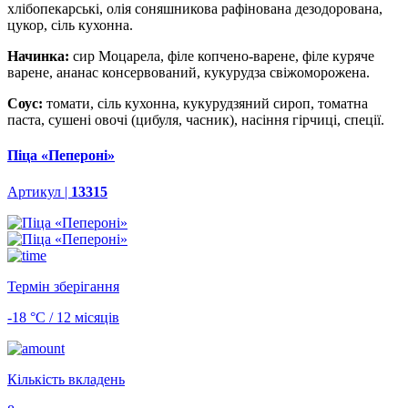
хлібопекарські, олія соняшникова рафінована дезодорована,
цукор, сіль кухонна.
Начинка:
сир Моцарела, філе копчено-варене, філе куряче
варене, ананас консервований, кукурудза свіжоморожена.
Соус:
томати, сіль кухонна, кукурудзяний сироп, томатна
паста, сушені овочі (цибуля, часник), насіння гірчиці, спеції.
Піца «Пепероні»
Артикул |
13315
Термін зберігання
-18 °С / 12 місяців
Кількість вкладень