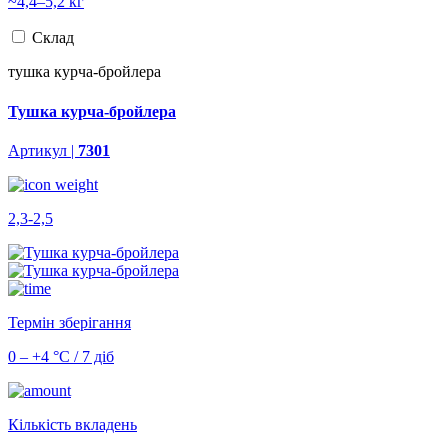
~4,4–5,2 кг
Склад
тушка курча-бройлера
Тушка курча-бройлера
Артикул |
7301
2,3-2,5
Термін зберігання
0 – +4 °С / 7 діб
Кількість вкладень