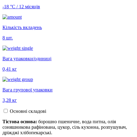
-18 °С / 12 місяців
Кількість вкладень
8 шт.
Вага упаковки/одиниці
0,41 кг
Вага групової упаковки
3,28 кг
Основні складові
Тістова основа:
борошно пшеничне, вода питна, олія
соняшникова рафінована, цукор, сіль кухонна, розпушувач,
дріжджі хлібопекарські.