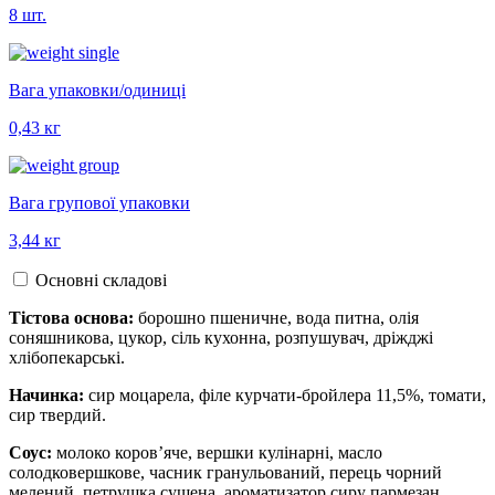
8 шт.
Вага упаковки/одиниці
0,43 кг
Вага групової упаковки
3,44 кг
Основні складові
Тістова основа:
борошно пшеничне, вода питна, олія
соняшникова, цукор, сіль кухонна, розпушувач, дріжджі
хлібопекарські.
Начинка:
сир моцарела, філе курчати-бройлера 11,5%, томати,
сир твердий.
Соус:
молоко коров’яче, вершки кулінарні, масло
солодковершкове, часник гранульований, перець чорний
мелений, петрушка сушена, ароматизатор сиру пармезан.