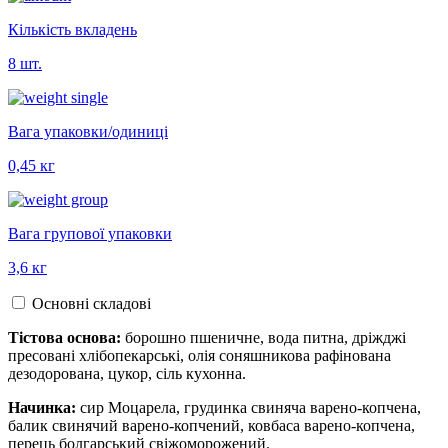
Кількість вкладень
8 шт.
Вага упаковки/одиниці
0,45 кг
Вага групової упаковки
3,6 кг
Основні складові
Тістова основа:
борошно пшеничне, вода питна, дріжджі
пресовані хлібопекарські, олія соняшникова рафінована
дезодорована, цукор, сіль кухонна.
Начинка:
сир Моцарела, грудинка свиняча варено-копчена,
балик свинячий варено-копчений, ковбаса варено-копчена,
перець болгарський свіжоморожений.