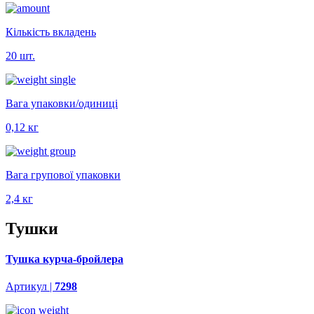
Кількість вкладень
20 шт.
Вага упаковки/одиниці
0,12 кг
Вага групової упаковки
2,4 кг
Тушки
Тушка курча-бройлера
Артикул |
7298