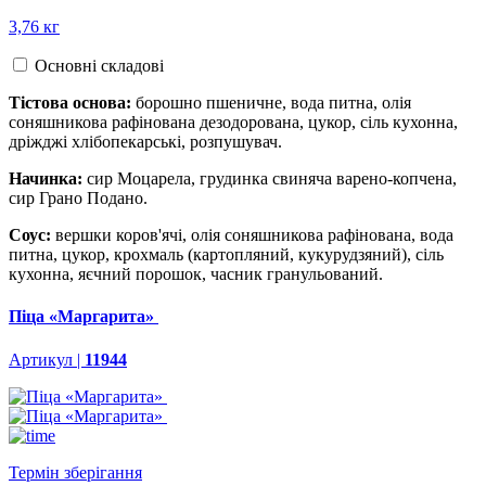
3,76 кг
Основні складові
Тістова основа:
борошно пшеничне, вода питна, олія
соняшникова рафінована дезодорована, цукор, сіль кухонна,
дріжджі хлібопекарські, розпушувач.
Начинка:
сир Моцарела, грудинка свиняча варено-копчена,
сир Грано Подано.
Соус:
вершки коров'ячі, олія соняшникова рафінована, вода
питна, цукор, крохмаль (картопляний, кукурудзяний), сіль
кухонна, яєчний порошок, часник гранульований.
Піца «Маргарита»
Артикул |
11944
Термін зберігання