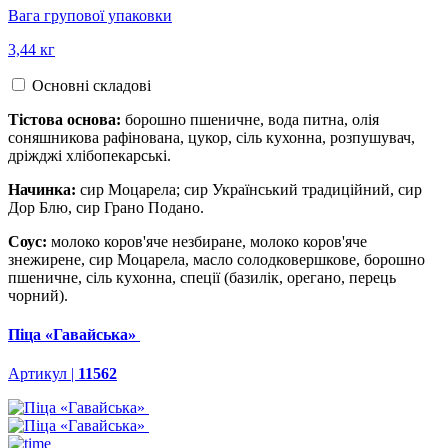
Вага групової упаковки
3,44 кг
Основні складові
Тістова основа:
борошно пшеничне, вода питна, олія
соняшникова рафінована, цукор, сіль кухонна, розпушувач,
дріжджі хлібопекарські.
Начинка:
сир Моцарела; сир Український традиційний, сир
Дор Блю, сир Грано Подано.
Соус:
молоко коров'яче незбиране, молоко коров'яче
знежирене, сир Моцарела, масло солодковершкове, борошно
пшеничне, сіль кухонна, спеції (базилік, орегано, перець
чорний).
Піца «Гавайська»
Артикул |
11562