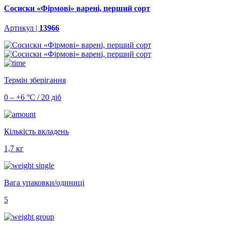
Сосиски «Фірмові» варені, перший сорт
Артикул |
13966
Термін зберігання
0 – +6 °С / 20 діб
Кількість вкладень
1,7 кг
Вага упаковки/одиниці
5