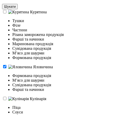
Шукати
Курятина
Тушки
Філе
Частини
Різана заморожена продукція
Фарші та начинки
Маринована продукція
Сувідована продукція
М’ясо для шаурми
Формована продукція
Яловичина
Формована продукція
Мʼясо для шаурми
Сувідована продукція
Фарші та начинки
Кулінарія
Піца
Соуси