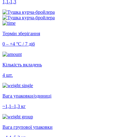
1,1-1,3
Термін зберігання
0 – +4 °С / 7 діб
Кількість вкладень
4 шт.
Вага упаковки/одиниці
~1,1–1,3 кг
Вага групової упаковки