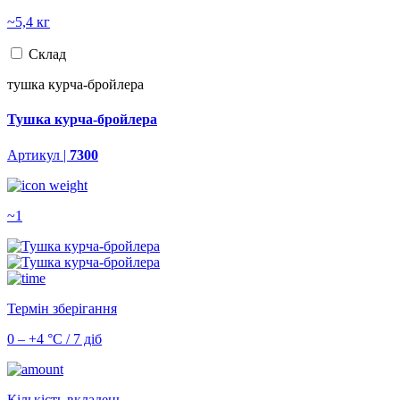
~5,4 кг
Склад
тушка курча-бройлера
Тушка курча-бройлера
Артикул |
7300
~1
Термін зберігання
0 – +4 °С / 7 діб
Кількість вкладень