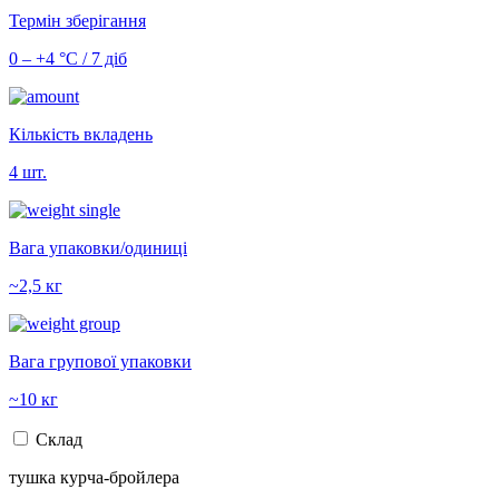
Термін зберігання
0 – +4 °С / 7 діб
Кількість вкладень
4 шт.
Вага упаковки/одиниці
~2,5 кг
Вага групової упаковки
~10 кг
Склад
тушка курча-бройлера