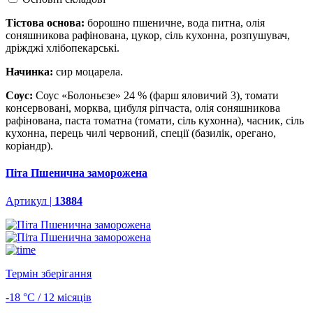
Тістова основа:
борошно пшеничне, вода питна, олія
соняшникова рафінована, цукор, сіль кухонна, розпушувач,
дріжджі хлібопекарські.
Начинка:
сир моцарела.
Соус:
Соус «Болоньєзе» 24 % (фарш яловичий 3), томати
консервовані, морква, цибуля ріпчаста, олія соняшникова
рафінована, паста томатна (томати, сіль кухонна), часник, сіль
кухонна, перець чилі червоний, спеції (базилік, орегано,
коріандр).
Піта Пшенична заморожена
Артикул |
13884
Термін зберігання
-18 °С / 12 місяців