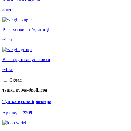
4 шт.
Вага упаковки/одиниці
~1 кг
Вага групової упаковки
~4 кг
Склад
тушка курча-бройлера
Тушка курча-бройлера
Артикул |
7299