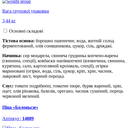
Вага групової упаковки
3,44 кг
Основні складові
Тістова основа:
борошно пшеничне, вода, житній солод
ферментований, олія соняшникова, цукор, сіль, дріжджі.
Начинка:
сир моцарела, свиняча грудинка копчено-варена
(свинина, спеції), ковбаски напівкопчені (яловичина, свинина,
курятина, сало, картопляний крохмаль, спеції), огірки
мариновані (огірки, вода, сіль, цукор, кріп, хрін, часник,
лавровий лист, чорний перець).
Соус:
томати подрібнені, томатне пюре, буряк варений, хрін,
оцет, олія ріпакова, базилік, орегано, часник сушений, перець
червоний мелений.
Піца «Болоньєзе»
Артикул |
14889