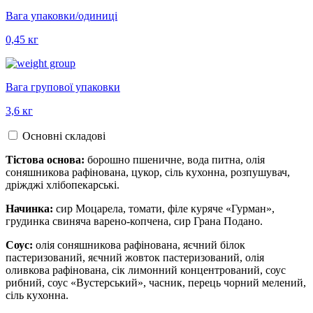
Вага упаковки/одиниці
0,45 кг
Вага групової упаковки
3,6 кг
Основні складові
Тістова основа:
борошно пшеничне, вода питна, олія
соняшникова рафінована, цукор, сіль кухонна, розпушувач,
дріжджі хлібопекарські.
Начинка:
сир Моцарела, томати, філе куряче «Гурман»,
грудинка свиняча варено-копчена, сир Грана Подано.
Соус:
олія соняшникова рафінована, яєчний білок
пастеризований, яєчний жовток пастеризований, олія
оливкова рафінована, сік лимонний концентрований, соус
рибний, соус «Вустерський», часник, перець чорний мелений,
сіль кухонна.