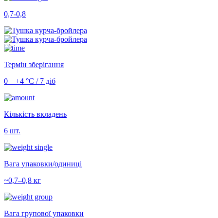
0,7-0,8
Термін зберігання
0 – +4 °С / 7 діб
Кількість вкладень
6 шт.
Вага упаковки/одиниці
~0,7–0,8 кг
Вага групової упаковки