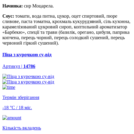
Начинка:
сир Моцарела.
Соус:
томати, вода питна, цукор, оцет спиртовий, пюре
сливове, паста томатна, крохмаль кукурудзяний, сіль кухонна,
карамелізований цукровий сироп, коптильний ароматизатор
«Барбекю», спеції та трави (базилік, орегано, цибуля, паприка
копчена, перець чорний, перець солодкий сушений, перець
червоний гіркий сушений).
Піца з курочкою су-від
Артикул |
14786
Термін зберігання
-18 °С / 18 міс.
Кількість вкладень