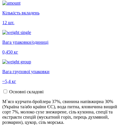
Кількість вкладень
12 шт.
Вага упаковки/одиниці
0,450 кг
Вага групової упаковки
~5,4 кг
Основні складові
М`ясо курчати-бройлера 37%, свинина напівжирна 30%
(Україна та/або країни ЄС), вода питна, яловичина вищий
сорт 7%, молоко сухе знежирене, сіль кухонна, спеції та
екстракти спецій (мускатний горіх, перець духмяний,
розмарин), цукор, сіль морська.